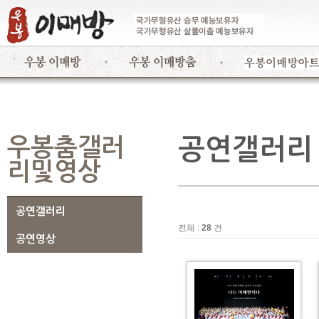
우봉춤갤러
공연갤러리
리및영상
공연갤러리
전체 :
28
건
공연영상