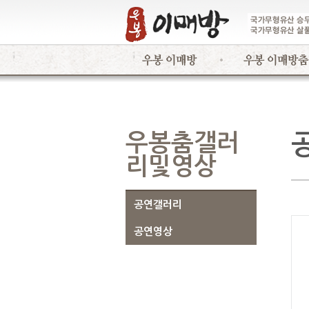
우봉춤갤러
리및영상
공연갤러리
공연영상