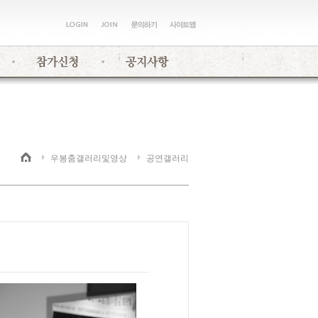
우봉춤갤러리및영상
공연갤러리