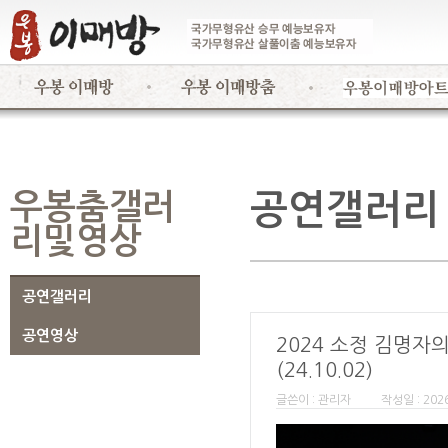
우봉춤갤러
공연갤러리
리및영상
공연갤러리
공연영상
2024 소정 김명자
(24.10.02)
글쓴이 : 관리자
작성일 : 2026