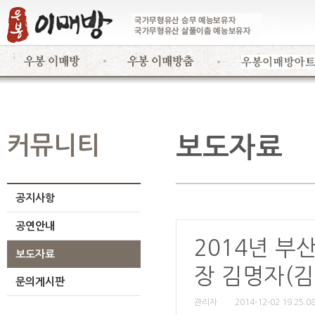
커뮤니티
보도자료
공지사항
공연안내
2014년 부
보도자료
장 김명자(
문의게시판
관리자
2014-12-02 19:25:0