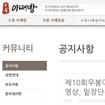
커뮤니티
공지사항
공지사항
공연안내
제10회우봉
보도자료
영상, 밑장단
문의게시판
관리자
2015-07-22 02:25:0