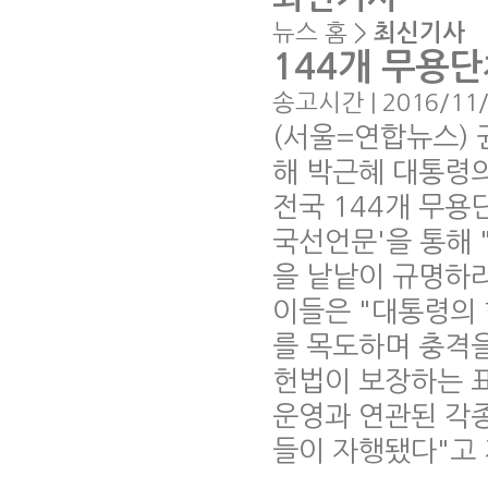
뉴스 홈
>
최신기사
144개 무용단
송고시간 | 2016/11/
(서울=연합뉴스) 
해 박근혜 대통령
전국 144개 무용
국선언문'을 통해 
을 낱낱이 규명하라
이들은 "대통령의 
를 목도하며 충격을
헌법이 보장하는 표
운영과 연관된 각종
들이 자행됐다"고