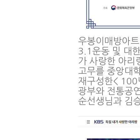
우봉이매방아트
3.1운동 및 대
가 사랑한 아리
고무를 중앙대
재구성한< 10
광부와 전통공연
순선생님과 김승